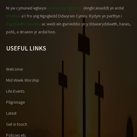
Ni yw cymuned eglwysi
Eglwys yng Nghymru
(Anglicanaidd) yn ardal
Rhuthun
a'r fro yng Ngogledd Ddwyrain Cymru. Rydym yn perthyn i
Esgobaeth Llanelwy
ac wedi ein gwreiddio yn y ddaearyddiaeth, hanes,
pobl, a straeon yr ardal hon.
USEFUL LINKS
Welcome
Mid-Week Worship
Life Events
Pilgrimage
Latest
Get in touch
Policies etc