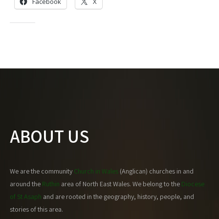
Facebook
X
Like this:
ABOUT US
We are the community
Church in Wales
(Anglican) churches in and
around the
Ruthin
area of North East Wales. We belong to the
Diocese
of St Asaph
and are rooted in the geography, history, people, and
stories of this area.